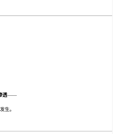
。
渗透
——
发生。